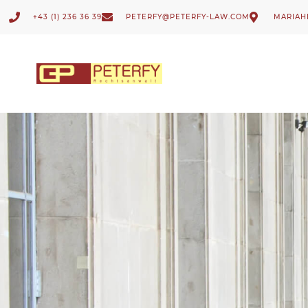
Zum
+43 (1) 236 36 39
PETERFY@PETERFY-LAW.COM
MARIAHI
Inhalt
springen